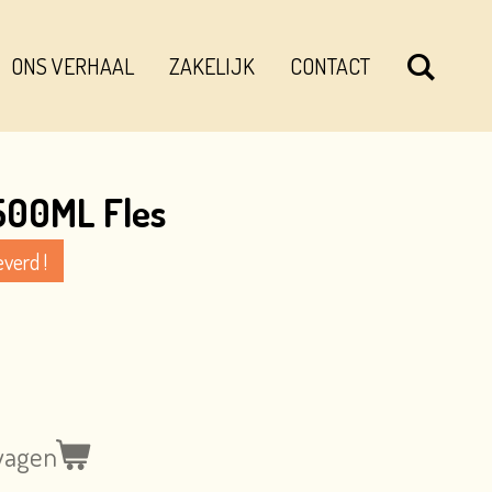
ONS VERHAAL
ZAKELIJK
CONTACT
500ML Fles
verd !
wagen