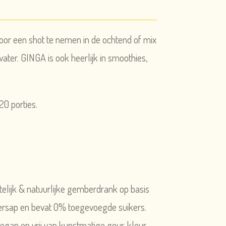
or een shot te nemen in de ochtend of mix
water. GINGA is ook heerlijk in smoothies,
20 porties.
lijk & natuurlijke gemberdrank op basis
sap en bevat 0% toegevoegde suikers.
vegan en vrij van kunstmatige geur, kleur