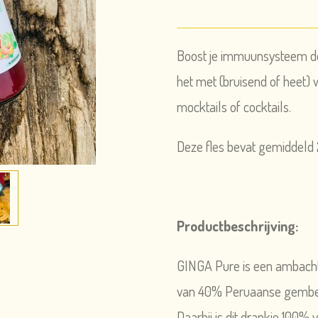
Boost je immuunsysteem do
het met (bruisend of heet) 
mocktails of cocktails.
Deze fles bevat gemiddeld 
Productbeschrijving:
GINGA Pure is een ambachte
van 40% Peruaanse gember
Daarbij is dit drankje 100% 